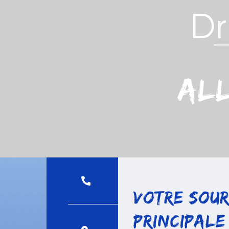
Dr
All
Votre Sour
Principale