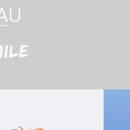
EAU
mile