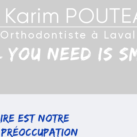
 Karim POUT
Orthodontiste à Laval
 you need is s
ire Est Notre
 Préoccupation