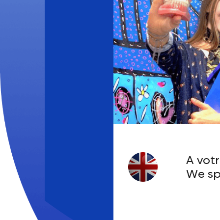
A votr
We sp