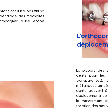
ant car il n’a pas fini sa
un décalage des mâchoires
compagner d'une étape
L’orthodon
déplaceme
La plupart des t
dents pour les r
transparentes),
métalliques ou cé
dents, peuvent êt
déplacements se f
le mouvement de
fonction des mouv